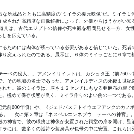
富な所蔵品とともに高精度の“ミイラの復元映像”だ。ミイラ１
作成された高精度な画像解析によって、外側からはうかがい知
道具は、古代エジプトの信仰や死生観を垣間見せる一方、女
らしを伝えている。
するためには肉体が残っている必要があると信じていた。死者
作り変えられたのである。展示は、６体のミイラごとに６章で
ーベの役人」。アメンイリイレトは、カシュタ王（前760～
で、その地域の名士であった。アメンイルディスの死後１世紀
された。彼のミイラは、厚さ１２センチにもなる亜麻布の層で
た。極めて保存状態が良く、ミイラ作りのよい例の一つである
元前600年頃）や、《ジェドバステトイウエフアンクのカノポス
る。 次に第２章は「ネスペルエンネブウ テーベの神官」
殿の神官で、彼の職務は神像が安置された祠堂の扉を開け、聖
イラには、数多くの護符や装身具が包帯の中に安置。これらは