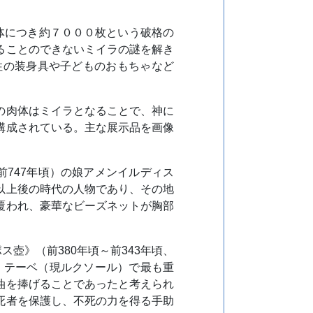
体につき約７０００枚という破格の
ることのできないミイラの謎を解き
性の装身具や子どものおもちゃなど
の肉体はミイラとなることで、神に
構成されている。主な展示品を画像
前747年頃）の娘アメンイルディス
以上後の時代の人物であり、その地
覆われ、豪華なビーズネットが胸部
。
壺》（前380年頃～前343年頃、
。テーベ（現ルクソール）で最も重
油を捧げることであったと考えられ
死者を保護し、不死の力を得る手助