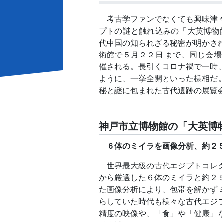
考古学ファンでなくても興味津
プトの謎と触れ込みの「大英博物
代中国の知られざる秘密が明かさ
術館で５月２２日 まで、同じ会
催される。長引くコロナ禍で一時
ように、一挙全開といった様相だ
秘と謎に包まれた古代遺跡の展覧
神戸市立博物館の「大英博
６体のミイラを画像分析、約２
世界最大級の古代エジプトコレ
から厳選した６体のミイラと約２
た画像分析により、包帯を解かず
らしていた時代も様々な古代エジ
精度の映像や、「食」や「健康」