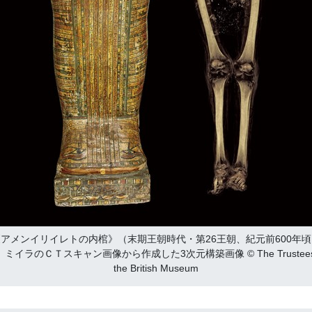
《アメンイリイレトの内棺》（末期王朝時代・第26王朝、紀元前600年頃
、ミイラのＣＴスキャン画像から作成した3次元構築画像 © The Trustees 
the British Museum