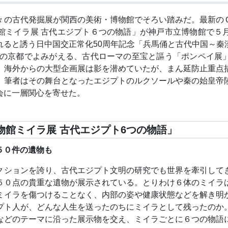
々の古代発掘展が関西の美術・博物館でそろい踏みだ。最新の
館ミイラ展 古代エジプト６つの物語」が神戸市立博物館で５
れると誘う日中国交正常化50周年記念「兵馬俑と古代中国～秦
場の京都でよみがえる、古代ローマの至宝と謳う「ポンペイ展
、海外からの大型企画展は影を潜めていたが、まん延防止重点
。筆者はその舞台となったエジプトのルクソールや秦の始皇帝
会に一層関心を寄せた。
物館ミイラ展 古代エジプト6つの物語」
５０件の遺物も
クションを誇り、古代エジプト文明の研究でも世界を牽引して
５０点の貴重な遺物が展示されている。とりわけ６体のミイラ
ミイラを傷つけることなく、内部の姿や健康状態などを解き明
プト人が、どんな人生を送ったのちにミイラとして残ったのか
などのテーマに沿った展示物を交え、ミイラごとに６つの物語