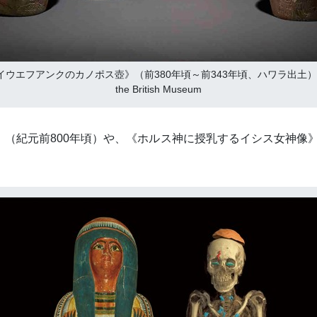
エフアンクのカノポス壺》（前380年頃～前343年頃、ハワラ出土） © The 
the British Museum
（紀元前800年頃）や、《ホルス神に授乳するイシス女神像》（