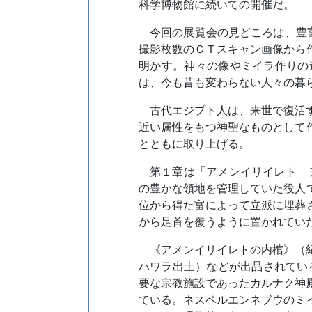
科学博物館に続いての開催だ。
今回の展覧会の見どころは、豊
撮影枚数のＣＴスキャン画像から
明かす。神々の像やミイラ作りの
は、今も昔も変わらない人々の暮
古代エジプト人は、来世で復活
近い属性をもつ神聖なものとして
とともに取り上げる。
第１章は「アメンイリイレト テ
の豊かな領地を管理していた役人
位から得た富によって立派に埋葬
から足首を覆うように置かれてい
《アメンイリイレトの内棺》（紀
ハワラ出土）などが出品されてい
要な宗教施設であったカルナク神
ている。ネスペルエンネブウのミ