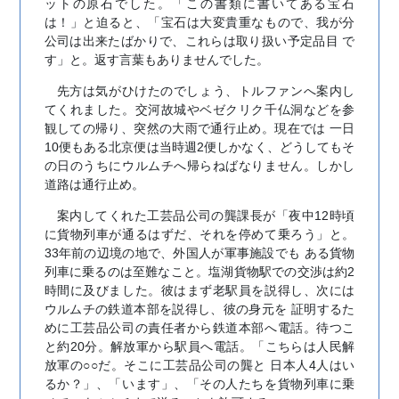
ットの原石でした。「この書類に書いてある宝石
は！」と迫ると、「宝石は大変貴重なもので、我が分
公司は出来たばかりで、これらは取り扱い予定品目 で
す」と。返す言葉もありませんでした。
先方は気がひけたのでしょう、トルファンへ案内し
てくれました。交河故城やベゼクリク千仏洞などを参
観しての帰り、突然の大雨で通行止め。現在では 一日
10便もある北京便は当時週2便しかなく、どうしてもそ
の日のうちにウルムチへ帰らねばなりません。しかし
道路は通行止め。
案内してくれた工芸品公司の龔課長が「夜中12時頃
に貨物列車が通るはずだ、それを停めて乗ろう」と。
33年前の辺境の地で、外国人が軍事施設でも ある貨物
列車に乗るのは至難なこと。塩湖貨物駅での交渉は約2
時間に及びました。彼はまず老駅員を説得し、次には
ウルムチの鉄道本部を説得し、彼の身元を 証明するた
めに工芸品公司の責任者から鉄道本部へ電話。待つこ
と約20分。解放軍から駅員へ電話。「こちらは人民解
放軍の○○だ。そこに工芸品公司の龔と 日本人4人はい
るか？」、「います」、「その人たちを貨物列車に乗