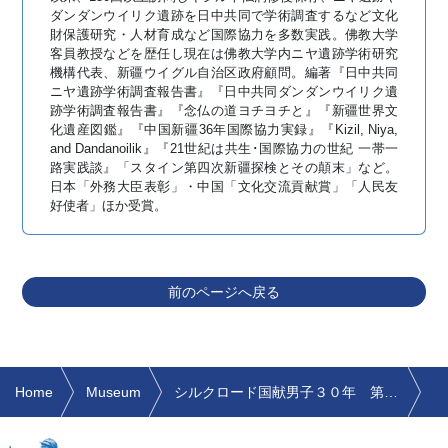
ダンダンウイリク遺跡を日中共同で学術調査するなど文化
財保護研究・人材育成など国際協力を多数実践。佛教大学
客員教授などを歴任し現在は佛教大学内ニヤ遺跡学術研究
機構代表、新疆ウイグル自治区政府顧問。編著『日中共同
ニヤ遺跡学術調査報告書』『日中共同ダンダンウイリク遺
跡学術調査報告書』『念仏の道ヨチヨチと』『新疆世界文
化遺産図鑑』『中国新疆36年国際協力実録』『Kizil, Niya,
and Dandanoilik』『21世紀は共生･国際協力の世紀 一帯一
路実践談』「スタイン第四次新疆探検とその顛末」など。
日本「外務大臣表彰」・中国「文化交流貢献賞」「人民友
好使者」ほか受賞。
前のページへ戻る
Home
Museum
シルクロード国献男子３０年 第１回