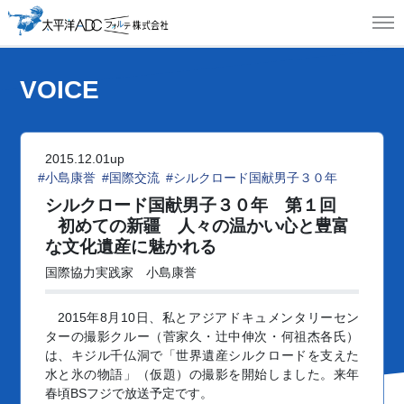
MEN
VOICE
2015.12.01up
#小島康誉
#国際交流
#シルクロード国献男子３０年
シルクロード国献男子３０年 第１回
初めての新疆 人々の温かい心と豊富
な文化遺産に魅かれる
国際協力実践家 小島康誉
2015年8月10日、私とアジアドキュメンタリーセン
ターの撮影クルー（菅家久・辻中伸次・何祖杰各氏）
は、キジル千仏洞で「世界遺産シルクロードを支えた
水と氷の物語」（仮題）の撮影を開始しました。来年
春頃BSフジで放送予定です。