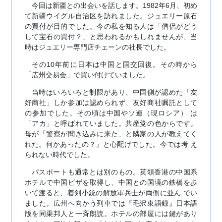
今回は新疆との出会いを話します。1982年6月、初め
て新疆ウイグル自治区を訪れました。ジュエリー原石
の買付が目的でした。今の私を知る人は「僧侶がどう
して宝石の買付？」と思われるかもしれませんが、当
時はジュエリー専門店チェーンの社長でした。
その10年前に日本は中国と国交回復。その時から
「広州交易会」で買い付けていました。
当時はいろいろと制限があり、中国側が認めた「友
好商社」しか参加は認められず、友好商社嘱託として
の参加でした。その頃は中国やソ連（現ロシア） は
「アカ」と呼ばれていました。共産党の色からです。
母が「警察が聞き込みに来た、と隣家の人が教えてく
れた。何かあったの？」と心配げでした。今では考 え
られない時代でした。
パスポートも通常とは別のもの。英領香港の中国系
ホテルで中国ビザを取得し、中国との国境の鉄橋を歩
いて渡ると、着剣小銃の解放軍兵士が両側に並ん でい
ました。広州へ向かう列車では『毛沢東語録』日本語
版を同乗邦人と一斉朗読。ホテルの部屋には鍵があり