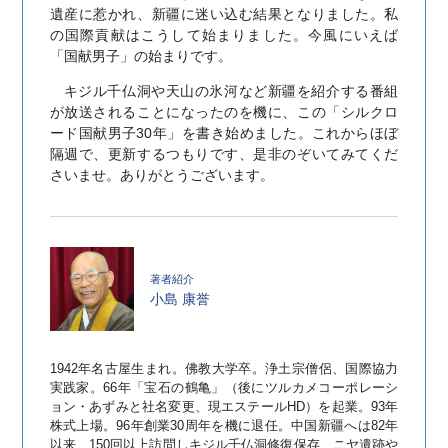
遺産に惹かれ、新疆に迷い込む結果となりました。私
の国際貢献はこうして始まりました。今風にいえば
「国献男子」の始まりです。
キジル千仏洞や天山の氷河など新疆を紹介する番組
が放送されることになったのを機に、この「シルクロ
ード国献男子30年」を書き始めました。これからほぼ
隔週で、更新するつもりです、是非のぞいてみてくだ
さいませ。ありがとうございます。
小島 康誉
1942年名古屋生まれ。佛教大学卒。浄土宗僧侶、国際協力
実践家。66年「宝石の鶴亀」（後にツルカメコーポレーシ
ョン・あずみと社名変更、現エステールHD）を起業。93年
株式上場。96年創業30周年を機に退任。中国新疆へは82年
以来、150回以上訪問しキジル千仏洞修復保存、ニヤ遺跡や