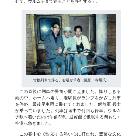
せて、ウルムチまで送ることを許可する」。
貨物列車で帰る、右端が筆者（撮影：寺尾氏）
この直後に列車の警笛が聞こえました。降りしきる
雨の中、ホームへ走り、老駅員がランプをかざし列車
を停め、最後尾車両に乗せてくれました。解放軍 兵士
が乗っていました。列車は途中で何回も停車。ウルム
チ駅へ着いたのは午前5時。迎賓館で仮眠する間もなく
空港へ急ぎました。
この客中心で対応する熱い心に打たれ、豊富な文化