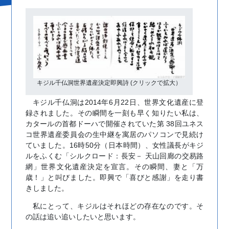
キジル千仏洞世界遺産決定即興詩 (クリックで拡大）
キジル千仏洞は2014年6月22日、世界文化遺産に登
録されました。その瞬間を一刻も早く知りたい私は、
カタールの首都ドーハで開催されていた第 38回ユネス
コ世界遺産委員会の生中継を寓居のパソコンで見続け
ていました。16時50分（日本時間）、女性議長がキジ
ルをふくむ「シルクロード：長安－ 天山回廊の交易路
網」世界文化遺産決定を宣言。その瞬間、妻と「万
歳！」と叫びました。即興で「喜びと感謝」を走り書
きしました。
私にとって、キジルはそれほどの存在なのです。そ
の話は追い追いしたいと思います。