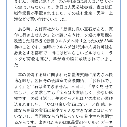
ません。何故と訊くと「わが中国には悪人はいな いか
ら鍵はいらない」と。休日は人民公社参観、夜は抗日
戦争鑑賞が手配されました。その後も北京・天津・上
海などで買い付けていました。
ある時、友好商社から「新疆に良い宝石がある。買
付に行きませんか」との誘いをうけ、ソ連の軍用機を
改造した飛行機で新疆ウルムチへ降り立ったのが 33年
前のことです。当時のウルムチは特別の入境許可証を
必要とする都市で、街にはビルらしいビルはなく、ラ
クダが荷物を運び、羊が道の脇に放牧されていまし
た。
軍の警備する緑に囲まれた新疆迎賓館に案内され快
適な眠り。翌日その会議室で商談開始、「お疲れでし
ょう」と宝石は出てきません。三日目、「早く見 せて
欲しい」と要求しても「宝石は大変珍しく、少ない鉱
物です」の繰り返し。午後やっと机ほどの木箱が運び
込まれました。「やはり良い宝石はない」と直 感。何
故なら良質の宝石は希少でそんな大きな箱にはいって
いないし、専門家なら当然知っている希少性を強調す
るからです。出されたものは低品質のベリルと ガーネ