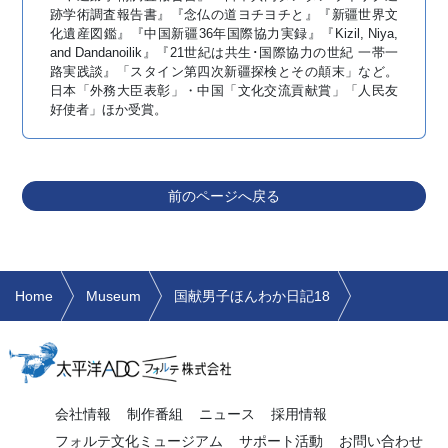
跡学術調査報告書』『念仏の道ヨチヨチと』『新疆世界文
化遺産図鑑』『中国新疆36年国際協力実録』『Kizil, Niya,
and Dandanoilik』『21世紀は共生･国際協力の世紀 一帯一
路実践談』「スタイン第四次新疆探検とその顛末」など。
日本「外務大臣表彰」・中国「文化交流貢献賞」「人民友
好使者」ほか受賞。
前のページへ戻る
Home
Museum
国献男子ほんわか日記18
会社情報
制作番組
ニュース
採用情報
フォルテ文化ミュージアム
サポート活動
お問い合わせ