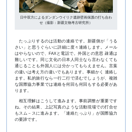
日中双方によるダンダンウイリク遺跡壁画保護の打ち合わ
せ（撮影：新疆文物考古研究所）
たっぷりするのは活動の連絡です。新疆側が「うる
さい」と思うぐらいに詳細に度々連絡します。メール
はやらないので、FAXと電話で。外国との意思 疎通は
難しいです。同じ文化の日本人同士なら言わなくても
通じることも外国人には分かってもらえません。言葉
の違いは考え方の違いでもあります。事細かく 連絡し
ます。私的旅行なら一行二行で済むでしょうが、複雑
な国際協力事業では連絡を何回も何回もする必要があ
ります。
相互理解はこうして進みます。事前調整が重要です
ね。その結果、上記写真のような活動現場での打合せ
もスム－スに進みます。「連絡たっぷり」が国際協力
の要諦です。