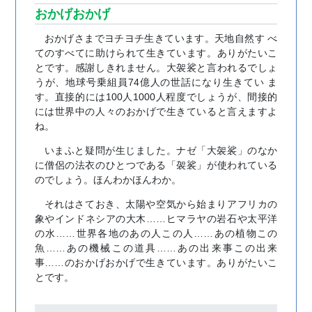
おかげおかげ
おかげさまでヨチヨチ生きています。天地自然す べ
てのすべてに助けられて生きています。ありがたいこ
とです。感謝しきれません。大袈裟と言われるでしょ
うが、地球号乗組員74億人の世話になり生きてい ま
す。直接的には100人1000人程度でしょうが、間接的
には世界中の人々のおかげで生きていると言えますよ
ね。
いまふと疑問が生じました。ナゼ「大袈裟」のなか
に僧侶の法衣のひとつである「袈裟」が使われている
のでしょう。ほんわかほんわか。
それはさておき、太陽や空気から始まりアフリカの
象やインドネシアの大木……ヒマラヤの岩石や太平洋
の水……世界各地のあの人この人……あの植物この
魚……あの機械この道具……あの出来事この出来
事……のおかげおかげで生きています。ありがたいこ
とです。