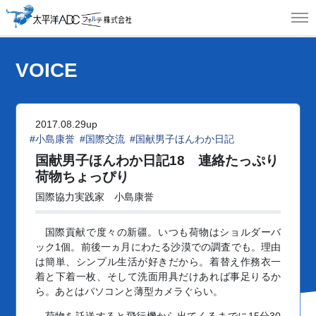
MEN
VOICE
2017.08.29up
#小島康誉
#国際交流
#国献男子ほんわか日記
国献男子ほんわか日記18
連絡たっぷり
荷物ちょっぴり
国際協力実践家 小島康誉
国際貢献で度々の新疆。いつも荷物はショルダーバ
ック1個。前後一ヵ月にわたる沙漠での調査でも。理由
は簡単、シンプル生活が好きだから。着替え作務衣一
着と下着一枚、そして洗面用具だけあれば事足りるか
ら。あとはパソコンと薄型カメラぐらい。
荷物を託送すると飛行機から出てくるまでに15分30