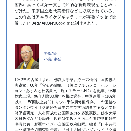
術界にあって終始一貫して知的な視覚表現をもとめつ
づけた。東京国立近代美術館などに収蔵されている。
この作品はアキライケダギャラリーが幕張メッセで開
催したPHARMAKON’90のために制作された。
小島 康誉
1942年名古屋生まれ。佛教大学卒。浄土宗僧侶、国際協力
実践家。66年「宝石の鶴亀」（後にツルカメコーポレーシ
ョン・あずみと社名変更、現エステールHD）を起業。93年
株式上場。96年創業30周年を機に退任。中国新疆へは82年
以来、150回以上訪問しキジル千仏洞修復保存、ニヤ遺跡や
ダンダンウイリク遺跡を日中共同で学術調査するなど文化
財保護研究・人材育成など国際協力を多数実践。佛教大学
客員教授などを歴任し現在は佛教大学内ニヤ遺跡学術研究
機構代表、新疆ウイグル自治区政府顧問。編著『日中共同
ニヤ遺跡学術調査報告書』『日中共同ダンダンウイリク遺