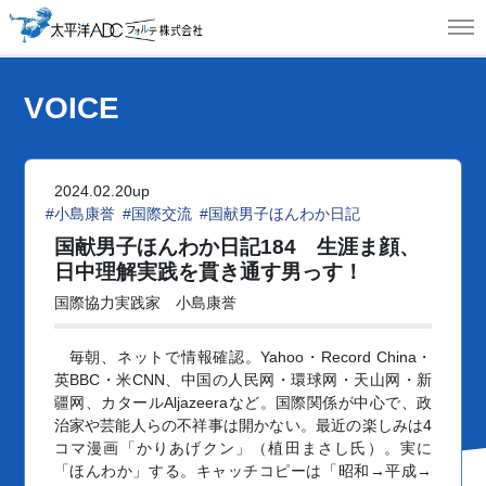
MEN
VOICE
2024.02.20up
#小島康誉
#国際交流
#国献男子ほんわか日記
国献男子ほんわか日記184
生涯ま顔、
日中理解実践を貫き通す男っす！
国際協力実践家 小島康誉
毎朝、ネットで情報確認。Yahoo・Record China・
英BBC・米CNN、中国の人民网・環球网・天山网・新
疆网、カタールAljazeeraなど。国際関係が中心で、政
治家や芸能人らの不祥事は開かない。最近の楽しみは4
コマ漫画「かりあげクン」（植田まさし氏）。実に
「ほんわか」する。キャッチコピーは「昭和→平成→