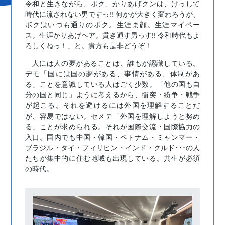
令和と生きながら、ボク、かりあげクンは、けっして
時代に流されない男ですっ!! 何かが大きく変わろうが、
ボクはいつも通りのボク。生涯ま顔。生涯マイペー
ス。生涯かりあげヘア。貫き通す男っす!! 令和時代もよ
ろしくねっ！」と。貴方も是非どうぞ！
人には人の夢があることは、誰もが認識している。
デモ「国には国の夢がある、事情がある、体制があ
る」ことを意識している人はごく少数。「他の国も自
分の国と同じ」ように考えるから、衝突・紛争・戦争
が起こる。それを避けるには外国を理解することだ
が、容易ではない。セメテ「外国を理解しようと努め
る」ことが求められる。それが国際交流・国際協力の
入口。国内でも中国・韓国・ベトナム・ミャンマー・
ブラジル・タイ・フィリピン・インド・クルド･･･の人
たちが集中的に住む地域も出現している。共生が必須
の時代。