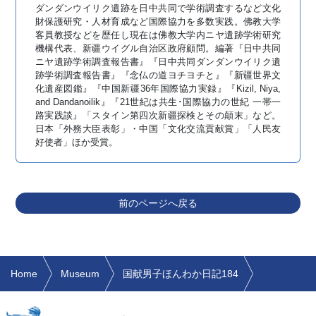
ダンダンウイリク遺跡を日中共同で学術調査するなど文化
財保護研究・人材育成など国際協力を多数実践。佛教大学
客員教授などを歴任し現在は佛教大学内ニヤ遺跡学術研究
機構代表、新疆ウイグル自治区政府顧問。編著『日中共同
ニヤ遺跡学術調査報告書』『日中共同ダンダンウイリク遺
跡学術調査報告書』『念仏の道ヨチヨチと』『新疆世界文
化遺産図鑑』『中国新疆36年国際協力実録』『Kizil, Niya,
and Dandanoilik』『21世紀は共生･国際協力の世紀 一帯一
路実践談』「スタイン第四次新疆探検とその顛末」など。
日本「外務大臣表彰」・中国「文化交流貢献賞」「人民友
好使者」ほか受賞。
前のページへ戻る
Home
Museum
国献男子ほんわか日記184