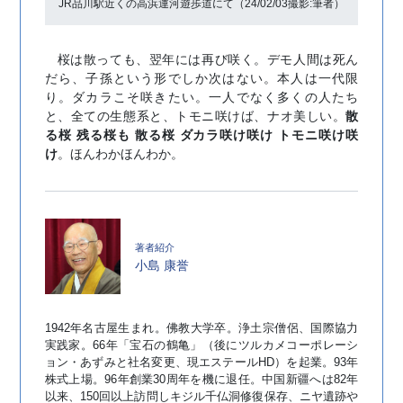
JR品川駅近くの高浜運河遊歩道にて（24/02/03撮影:筆者）
桜は散っても、翌年には再び咲く。デモ人間は死ん
だら、子孫という形でしか次はない。本人は一代限
り。ダカラこそ咲きたい。一人でなく多くの人たち
と、全ての生態系と、トモニ咲けば、ナオ美しい。
散
る桜 残る桜も 散る桜 ダカラ咲け咲け トモニ咲け咲
け
。ほんわかほんわか。
小島 康誉
1942年名古屋生まれ。佛教大学卒。浄土宗僧侶、国際協力
実践家。66年「宝石の鶴亀」（後にツルカメコーポレーシ
ョン・あずみと社名変更、現エステールHD）を起業。93年
株式上場。96年創業30周年を機に退任。中国新疆へは82年
以来、150回以上訪問しキジル千仏洞修復保存、ニヤ遺跡や