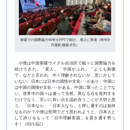
新疆での国際協力40年をPPTで紹介、壇上に筆者（昨年9
月撮影:楊新才氏）
小僧は中国新疆ウイグル自治区で細々と国際協力を
続けてきた。「変人」「中国かぶれ」「よくも新疆
で」などと言われ、中々理解されないが、意に介して
いない。日本には日本の国情や文化･･･があり、中国に
は中国の国情や文化･･･がある。中国に限ったことでな
い、世界中の国々は違って当然。異なる点を批判する
だけでなく、互いに良い点を認め合うことが大切と思
う。「日本なら」「日本人なら」と押し通すのは如何
なものか？小僧は世間でどう思われようと、日本人と
して誇りをもって「日中理解実践」を貫き通す男っ
す！（02/13記）