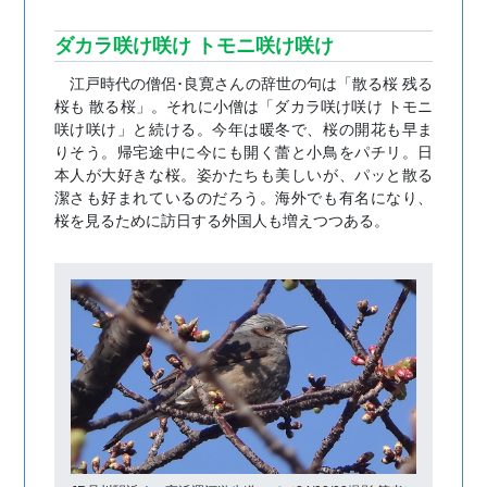
ダカラ咲け咲け トモニ咲け咲け
江戸時代の僧侶･良寛さんの辞世の句は「散る桜 残る
桜も 散る桜」。それに小僧は「ダカラ咲け咲け トモニ
咲け咲け」と続ける。今年は暖冬で、桜の開花も早ま
りそう。帰宅途中に今にも開く蕾と小鳥をパチリ。日
本人が大好きな桜。姿かたちも美しいが、パッと散る
潔さも好まれているのだろう。海外でも有名になり、
桜を見るために訪日する外国人も増えつつある。