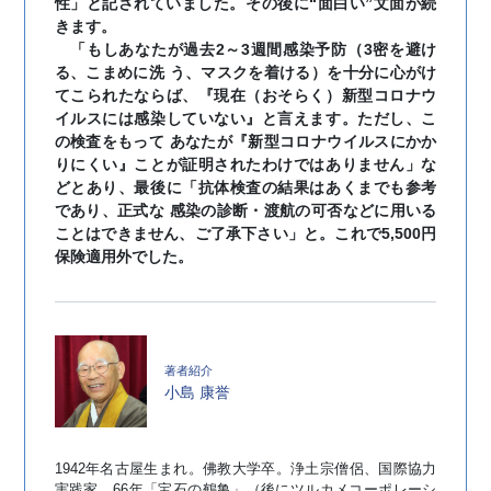
性」と記されていました。その後に“面白い”文面が続
きます。
「もしあなたが過去2～3週間感染予防（3密を避け
る、こまめに洗 う、マスクを着ける）を十分に心がけ
てこられたならば、『現在（おそらく）新型コロナウ
イルスには感染していない』と言えます。ただし、こ
の検査をもって あなたが『新型コロナウイルスにかか
りにくい』ことが証明されたわけではありません」な
どとあり、最後に「抗体検査の結果はあくまでも参考
であり、正式な 感染の診断・渡航の可否などに用いる
ことはできません、ご了承下さい」と。これで5,500円
保険適用外でした。
小島 康誉
1942年名古屋生まれ。佛教大学卒。浄土宗僧侶、国際協力
実践家。66年「宝石の鶴亀」（後にツルカメコーポレーシ