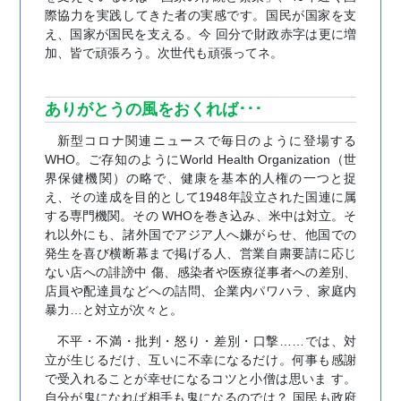
際協力を実践してきた者の実感です。国民が国家を支
え、国家が国民を支える。今 回分で財政赤字は更に増
加、皆で頑張ろう。次世代も頑張ってネ。
ありがとうの風をおくれば･･･
新型コロナ関連ニュースで毎日のように登場する
WHO。ご存知のようにWorld Health Organization（世
界保健機関）の略で、健康を基本的人権の一つと捉
え、その達成を目的として1948年設立された国連に属
する専門機関。その WHOを巻き込み、米中は対立。そ
れ以外にも、諸外国でアジア人へ嫌がらせ、他国での
発生を喜び横断幕まで掲げる人、営業自粛要請に応じ
ない店への誹謗中 傷、感染者や医療従事者への差別、
店員や配達員などへの詰問、企業内パワハラ、家庭内
暴力…と対立が次々と。
不平・不満・批判・怒り・差別・口撃……では、対
立が生じるだけ、互いに不幸になるだけ。何事も感謝
で受入れることが幸せになるコツと小僧は思いま す。
自分が鬼になれば相手も鬼になるのでは？ 国民も政府