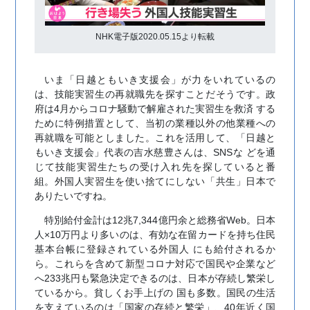
NHK電子版2020.05.15より転載
いま「日越ともいき支援会」が力をいれているの
は、技能実習生の再就職先を探すことだそうです。政
府は4月からコロナ騒動で解雇された実習生を救済 する
ために特例措置として、当初の業種以外の他業種への
再就職を可能としました。これを活用して、「日越と
もいき支援会」代表の吉水慈豊さんは、SNSな どを通
じて技能実習生たちの受け入れ先を探していると番
組。外国人実習生を使い捨てにしない「共生」日本で
ありたいですね。
特別給付金計は12兆7,344億円余と総務省Web。日本
人×10万円より多いのは、有効な在留カードを持ち住民
基本台帳に登録されている外国人 にも給付されるか
ら。これらを含めて新型コロナ対応で国民や企業など
へ233兆円も緊急決定できるのは、日本が存続し繁栄し
ているから。貧しくお手上げの 国も多数。国民の生活
を支えているのは「国家の存続と繁栄」、40年近く国