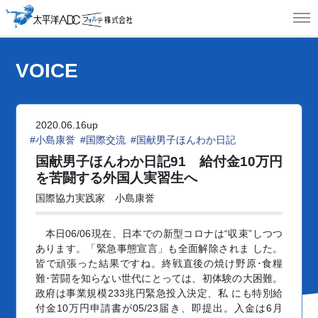
MEN
VOICE
2020.06.16up
#小島康誉
#国際交流
#国献男子ほんわか日記
国献男子ほんわか日記91
給付金10万円
を苦闘する外国人実習生へ
国際協力実践家 小島康誉
本日06/06現在、日本での新型コロナは“収束”しつつ
あります。「緊急事態宣言」も全面解除されま した。
皆で頑張った結果ですね。終戦直後の焼け野原･食糧
難･苦闘を知らない世代にとっては、初体験の大困難。
政府は事業規模233兆円緊急投入決定、私 にも特別給
付金10万円申請書が05/23届き、即提出。入金は6月