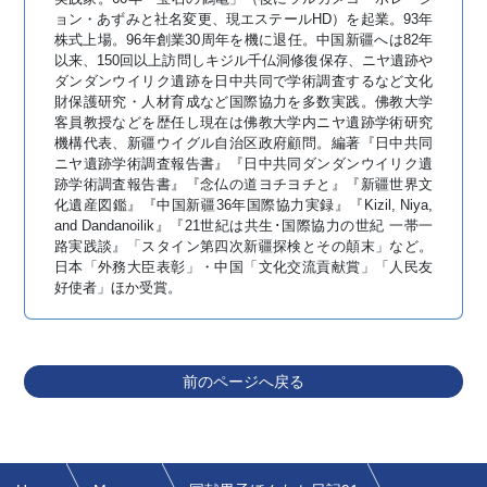
ョン・あずみと社名変更、現エステールHD）を起業。93年
株式上場。96年創業30周年を機に退任。中国新疆へは82年
以来、150回以上訪問しキジル千仏洞修復保存、ニヤ遺跡や
ダンダンウイリク遺跡を日中共同で学術調査するなど文化
財保護研究・人材育成など国際協力を多数実践。佛教大学
客員教授などを歴任し現在は佛教大学内ニヤ遺跡学術研究
機構代表、新疆ウイグル自治区政府顧問。編著『日中共同
ニヤ遺跡学術調査報告書』『日中共同ダンダンウイリク遺
跡学術調査報告書』『念仏の道ヨチヨチと』『新疆世界文
化遺産図鑑』『中国新疆36年国際協力実録』『Kizil, Niya,
and Dandanoilik』『21世紀は共生･国際協力の世紀 一帯一
路実践談』「スタイン第四次新疆探検とその顛末」など。
日本「外務大臣表彰」・中国「文化交流貢献賞」「人民友
好使者」ほか受賞。
前のページへ戻る