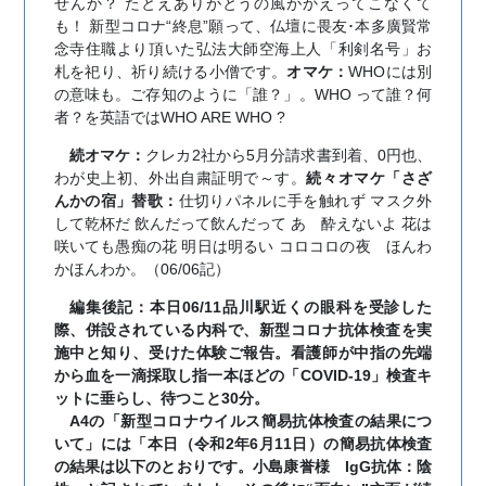
せんか？ たとえありがとうの風がかえってこなくて
も！ 新型コロナ“終息”願って、仏壇に畏友･本多廣賢常
念寺住職より頂いた弘法大師空海上人「利剣名号」お
札を祀り、祈り続ける小僧です。
オマケ：
WHOには別
の意味も。ご存知のように「誰？」。WHO って誰？何
者？を英語ではWHO ARE WHO ?
続オマケ：
クレカ2社から5月分請求書到着、0円也、
わが史上初、外出自粛証明で～す。
続々オマケ「さざ
んかの宿」替歌：
仕切りパネルに手を触れず マスク外
して乾杯だ 飲んだって飲んだって あゝ酔えないよ 花は
咲いても愚痴の花 明日は明るい コロコロの夜 ほんわ
かほんわか。（06/06記）
編集後記：本日06/11品川駅近くの眼科を受診した
際、併設されている内科で、新型コロナ抗体検査を実
施中と知り、受けた体験ご報告。看護師が中指の先端
から血を一滴採取し指一本ほどの「COVID-19」検査キ
ットに垂らし、待つこと30分。
A4の「新型コロナウイルス簡易抗体検査の結果につ
いて」には「本日（令和2年6月11日）の簡易抗体検査
の結果は以下のとおりです。小島康誉様 IgG抗体：陰