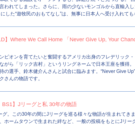
言われてしまった。さらに、雨の少ないモンゴルから直輸入し
台にした“遊牧民のおもてなし”は、無事に日本人へ受け入れて
here We Call Home 「Never Give Up, Your C
オンを育てたいと奮闘するアメリカ出身のフレデリック・ロバーツ（F
ながら「リック吉村」というリングネームで日本王座を獲得。
選手、鈴木健介んさんと試合に臨みます。“Never Give 
クさんの物語です。
BS1】Jリーグと私 30年の物語
リーグ。この30年の間にJリーグを巡る様々な物語が生まれてき
、ホームタウンで生まれた絆など、一般の投稿をもとにJリー