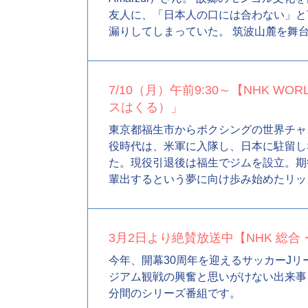
友人に、「日本人の口には合わない」と
漏りしてしまっていた。 筑波山麓を舞
7/10（月）午前9:30～【NHK WORLD】W
スはくる）」
東京都福生市からボクシングの世界チャンピ
役時代は、米軍に入隊し、日本に駐留し
た。現役引退後は福生でジムを設立。期待の
輩出するという夢に向け歩み始めたリッ
3月2日より絶賛放送中【NHK 総合・
今年、開幕30周年を迎えるサッカーJ
ジアム観戦の興奮と思いがけない出来事
分間のシリーズ番組です。