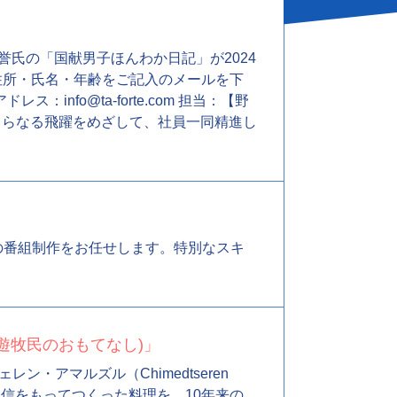
誉氏の「国献男子ほんわか日記」が2024
は住所・氏名・年齢をご記入のメールを下
fo@ta-forte.com 担当：【野
 さらなる飛躍をめざして、社員一同精進し
」などの番組制作をお任せします。特別なスキ
yle (遊牧民のおもてなし)」
アマルズル（Chimedtseren
自信をもってつくった料理を、10年来の