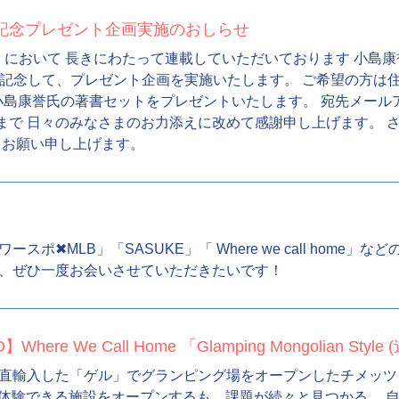
回記念プレゼント企画実施のおしらせ
において 長きにわたって連載していただいております 小島康
らを記念して、プレゼント企画を実施いたします。 ご希望の方
康誉氏の著書セットをプレゼントいたします。 宛先メールアドレス：in
10まで 日々のみなさまのお力添えに改めて感謝申し上げます。
くお願い申し上げます。
✖︎MLB」「SASUKE」「 Where we call home
、ぜひ一度お会いさせていただきたいです！
here We Call Home 「Glamping Mongolian St
輸入した「ゲル」でグランピング場をオープンしたチメッツェレン・
文化を体験できる施設をオープンするも、課題が続々と見つかる。 