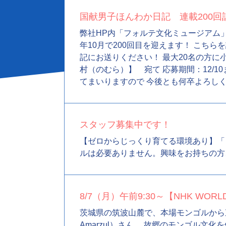
国献男子ほんわか日記 連載200
弊社HP内「フォルテ文化ミュージアム」
年10月で200回目を迎えます！ こち
記にお送りください！ 最大20名の方に小島
村（のむら）】 宛て 応募期間：12/
てまいりますので 今後とも何卒よろし
スタッフ募集中です！
【ゼロからじっくり育てる環境あり】「ワースポ
ルは必要ありません。興味をお持ちの方
8/7（月）午前9:30～【NHK WORLD】W
茨城県の筑波山麓で、本場モンゴルから直
Amarzul）さん。 故郷のモンゴル