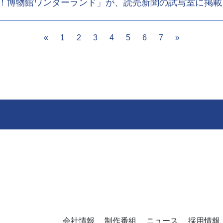
！博物館ワンダーランド」が、読売新聞の試写室に掲載
Previous
Next
«
1
2
3
4
5
6
7
»
会社情報
制作番組
ニュース
採用情報