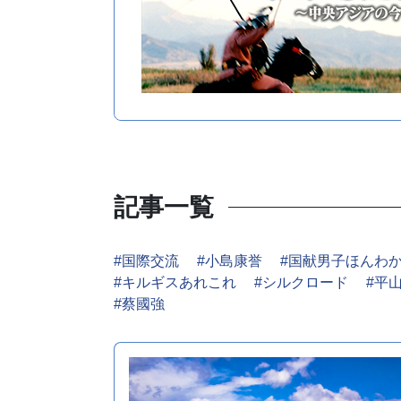
記事一覧
#国際交流
#小島康誉
#国献男子ほんわ
#キルギスあれこれ
#シルクロード
#平
#蔡國強