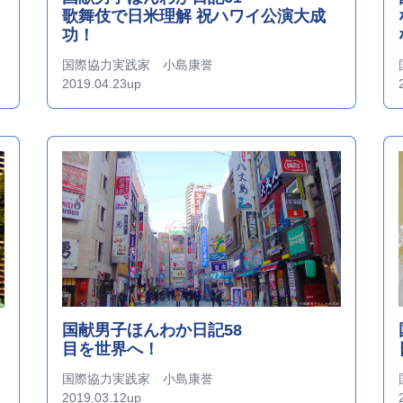
歌舞伎で日米理解 祝ハワイ公演大成
功！
国際協力実践家 小島康誉
2019.04.23up
国献男子ほんわか日記58
目を世界へ！
国際協力実践家 小島康誉
2019.03.12up