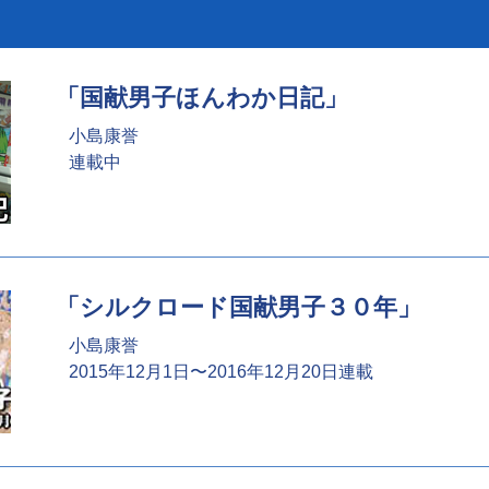
「国献男子ほんわか日記」
小島康誉
連載中
「シルクロード国献男子３０年」
小島康誉
2015年12月1日〜2016年12月20日連載