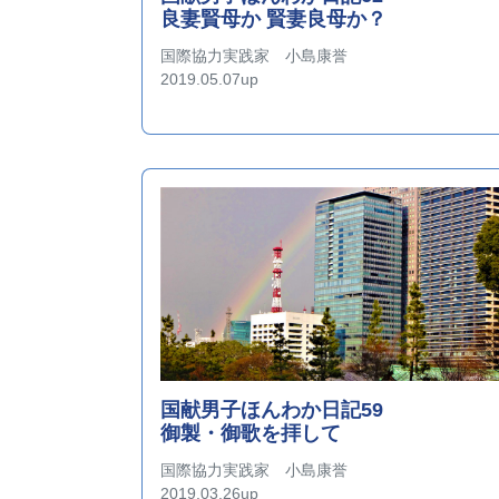
良妻賢母か 賢妻良母か？
国際協力実践家 小島康誉
2019.05.07up
国献男子ほんわか日記59
御製・御歌を拝して
国際協力実践家 小島康誉
2019.03.26up