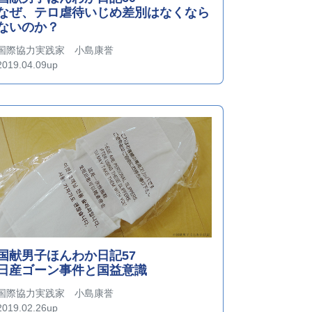
なぜ、テロ虐待いじめ差別はなくなら
ないのか？
国際協力実践家 小島康誉
2019.04.09up
国献男子ほんわか日記57
日産ゴーン事件と国益意識
国際協力実践家 小島康誉
2019.02.26up