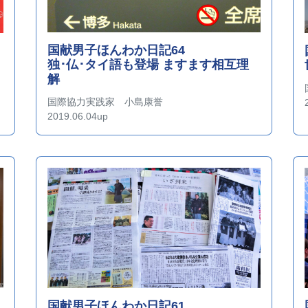
国献男子ほんわか日記64
独･仏･タイ語も登場 ますます相互理
解
国際協力実践家 小島康誉
2019.06.04up
国献男子ほんわか日記61