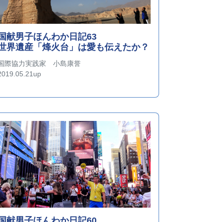
国献男子ほんわか日記63
世界遺産「烽火台」は愛も伝えたか？
国際協力実践家 小島康誉
2019.05.21up
国献男子ほんわか日記60