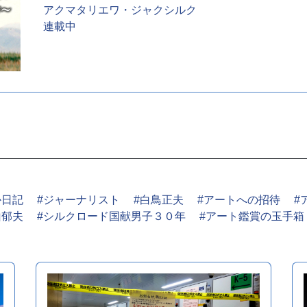
アクマタリエワ・ジャクシルク
連載中
か日記
#ジャーナリスト
#白鳥正夫
#アートへの招待
#
山郁夫
#シルクロード国献男子３０年
#アート鑑賞の玉手箱