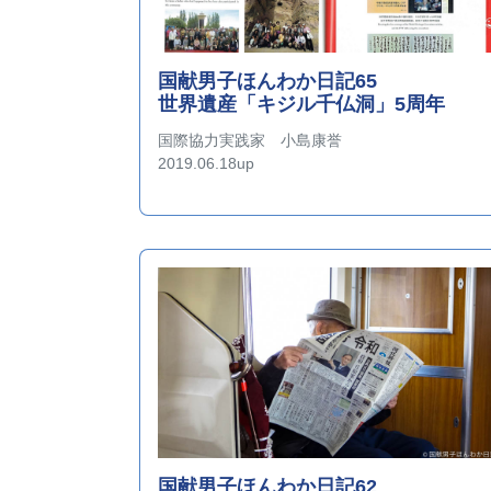
国献男子ほんわか日記65
世界遺産「キジル千仏洞」5周年
国際協力実践家 小島康誉
2019.06.18up
国献男子ほんわか日記62