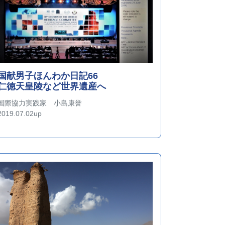
国献男子ほんわか日記66
仁徳天皇陵など世界遺産へ
国際協力実践家 小島康誉
2019.07.02up