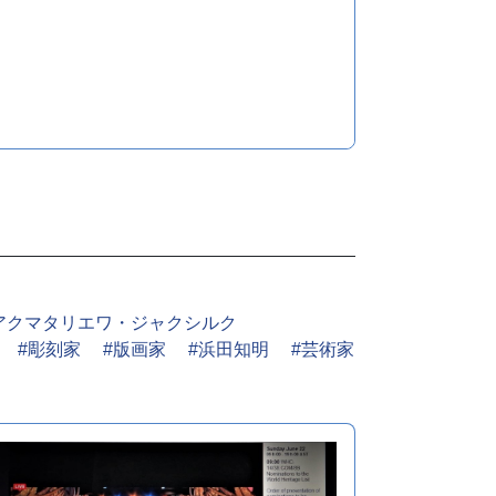
アクマタリエワ・ジャクシルク
#彫刻家
#版画家
#浜田知明
#芸術家