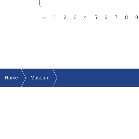
Previous
«
1
2
3
4
5
6
7
8
9
Home
Museum